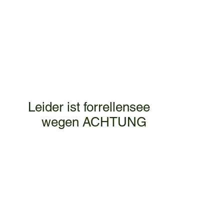
geöffnet.​
Angeln ohne angelschein!
preise findet unten!
​
Leider ist forrellensee
wegen ACHTUNG ​