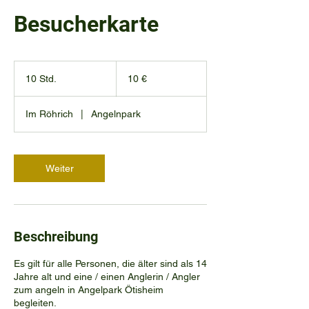
Besucherkarte
10
Euro
10 Std.
1
10 €
0
S
Im Röhrich
|
Angelnpark
t
d
.
Weiter
Beschreibung
Es gilt für alle Personen, die älter sind als 14
Jahre alt und eine / einen Anglerin / Angler
zum angeln in Angelpark Ötisheim
begleiten.