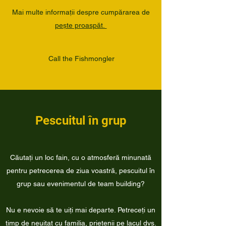
Mai multe informații despre cumpărarea de
pește proaspăt.
Call the Fishmongler
Pescuitul în grup
Căutați un loc fain, cu o atmosferă minunată
pentru petrecerea de ziua voastră, pescuitul în
grup sau evenimentul de team building?
Nu e nevoie să te uiți mai departe. Petreceți un
timp de neuitat cu familia, prietenii pe lacul dvs.