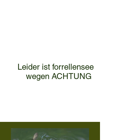
geöffnet.​
Angeln ohne angelschein!
preise findet unten!
​
Leider ist forrellensee
wegen ACHTUNG ​