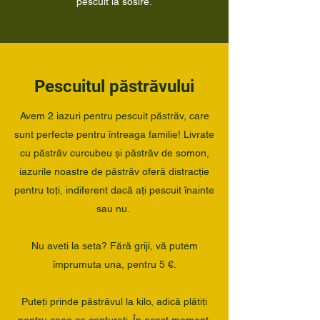
pescuit la sosire.
Pescuitul păstrăvului
Avem 2 iazuri pentru pescuit păstrăv, care
sunt perfecte pentru întreaga familie! Livrate
cu păstrăv curcubeu și păstrăv de somon,
iazurile noastre de păstrăv oferă distracție
pentru toți, indiferent dacă ați pescuit înainte
sau nu.
Nu aveti la seta? Fără griji, vă putem
împrumuta una, pentru 5 €.
Puteți prinde păstrăvul la kilo, adică plătiți
pentru ceea ce capturați. În acest moment,