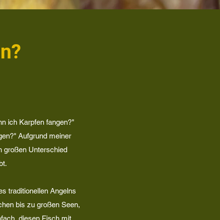
en?
n ich Karpfen fangen?"
ngen?" Aufgrund meiner
n großen Unterschied
bt.
s traditionellen Angelns
chen bis zu großen Seen,
fach, diesen Fisch mit