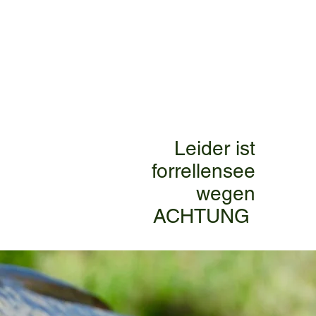
​+4915209440079
Der Forelleteich ist wieder geöffnet.​
Angeln ohne angelschein!
preise findet unten!
​
Leider ist
forrellensee
wegen
ACHTUNG ​