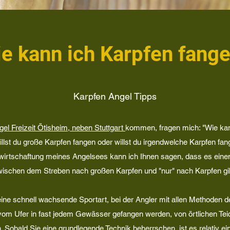
e kann ich Karpfen fang
Karpfen Angel Tipps
gel Freizeit Ötisheim, neben Stuttgart
kommen, fragen mich: "Wie kan
Willst du große Karpfen fangen oder willst du irgendwelche Karpfen fa
ewirtschaftung meines Angelsees kann ich Ihnen sagen, dass es eine
ischen dem Streben nach großen Karpfen und "nur" nach Karpfen gi
ine schnell wachsende Sportart, bei der Angler mit allen Methoden de
vom Ufer in fast jedem Gewässer gefangen werden, von örtlichen Tei
 Sobald Sie eine grundlegende Technik beherrschen, ist es relativ ein